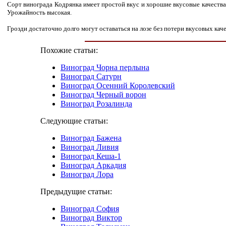
Сорт винограда Кодрянка имеет простой вкус и хорошие вкусовые качества 
Урожайность высокая.
Грозди достаточно долго могут оставаться на лозе без потери вкусовых кач
Похожие статьи:
Виноград Чорна перлына
Виноград Сатурн
Виноград Осенний Королевский
Виноград Черный ворон
Виноград Розалинда
Следующие статьи:
Виноград Бажена
Виноград Ливия
Виноград Кеша-1
Виноград Аркадия
Виноград Лора
Предыдущие статьи:
Виноград София
Виноград Виктор