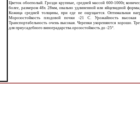
Цветок обоеполый. Грозди крупные, средней массой 600-1000г, коничес
более, размером 48х 28мм, овально удлиненной или яйцевидной формы,
Кожица средней толщины, при еде не ощущается. Оптимальная нагру
Морозостойкость плодовой почки -21 С. Урожайность высокая и
Транспортабельность очень высокая. Черенки укореняются хорошо. Тре
для приусадебного виноградарства.орозостойкость до -25°.