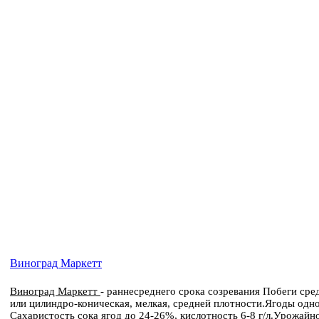
Виноград Маркетт
Виноград Маркетт
-
раннесреднего срока созревания Побеги сре
или цилиндро-коническая, мелкая, средней плотности.Ягоды одно
Сахаристость сока ягод до 24-26%, кислотность 6-8 г/л.Урожайно