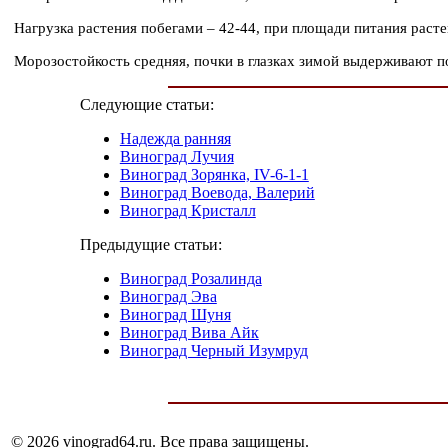
Нагрузка растения побегами – 42-44, при площади питания растен
Морозостойкость средняя, почки в глазках зимой выдерживают п
Следующие статьи:
Надежда ранняя
Виноград Лучия
Виноград Зорянка, IV-6-1-1
Виноград Воевода, Валерий
Виноград Кристалл
Предыдущие статьи:
Виноград Розалинда
Виноград Эва
Виноград Шуня
Виноград Вива Айк
Виноград Черный Изумруд
© 2026 vinograd64.ru. Все права защищены.